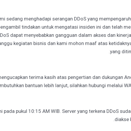
kami sedang menghadapi serangan DDoS yang mempengaruhi
ngambil tindakan untuk mengatasi insiden ini dan telah me
 DDoS dapat menyebabkan gangguan dalam akses dan kinerja 
nggu kegiatan bisnis dan kami mohon maaf atas ketidakn
yang diti
engucapkan terima kasih atas pengertian dan dukungan And
butuhkan bantuan lebih lanjut, silahkan hubungi melalui W
ni pada pukul 10:15 AM WIB. Server yang terkena DDoS suda
diakse 