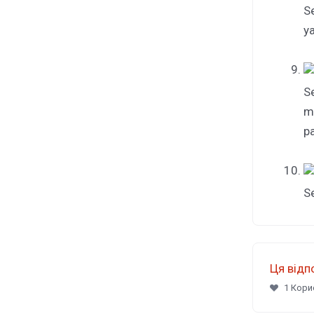
Se
y
S
m
p
S
Ця відп
1 Кори