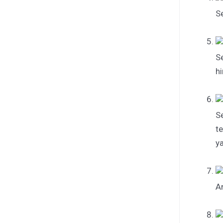
Se
S
h
S
t
y
A