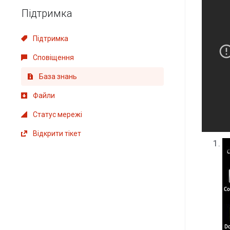
Підтримка
Підтримка
Сповіщення
База знань
Файли
Статус мережі
Відкрити тікет