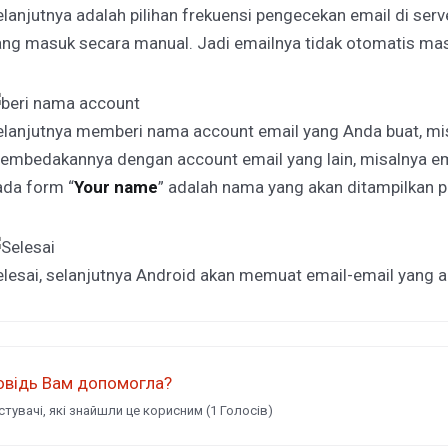
lanjutnya adalah pilihan frekuensi pengecekan email di serve
ang masuk secara manual. Jadi emailnya tidak otomatis ma
elanjutnya memberi nama account email yang Anda buat, mis
embedakannya dengan account email yang lain, misalnya emai
ada form “
Your name
” adalah nama yang akan ditampilkan p
elesai, selanjutnya Android akan memuat email-email yang a
овідь Вам допомогла?
стувачі, які знайшли це корисним (1 Голосів)