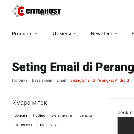
Products
Домени
New Item
Seting Email di Peran
Головна
База знань
Email
Seting Email di Perangkat Android
Хмара міток
berikut
domain
hosting
syarat layanan
penting
nameserver
ns
dns