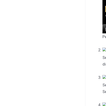
Pe
S
di
Se
S