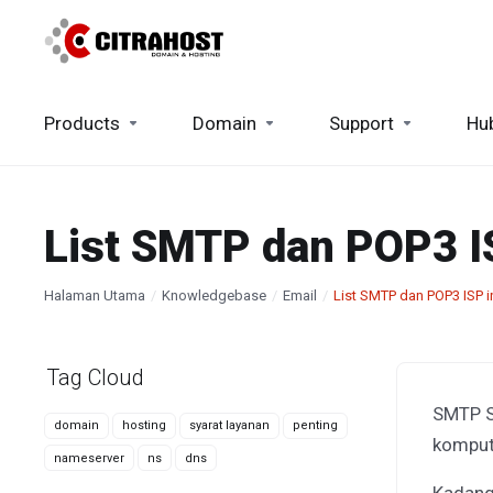
Products
Domain
Support
Hu
List SMTP dan POP3 I
Halaman Utama
Knowledgebase
Email
List SMTP dan POP3 ISP 
Tag Cloud
SMTP Si
domain
hosting
syarat layanan
penting
kompute
nameserver
ns
dns