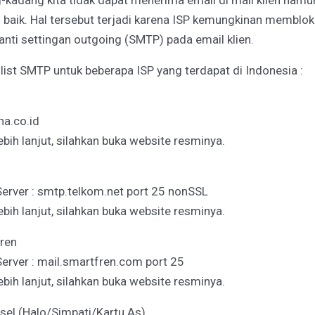
-kadang kita tidak dapat menerima email di mail klien nam
baik. Hal tersebut terjadi karena ISP kemungkinan memblok
ti settingan outgoing (SMTP) pada email klien.
 list SMTP untuk beberapa ISP yang terdapat di Indonesia :
ha.co.id
ebih lanjut, silahkan buka website resminya.
erver : smtp.telkom.net port 25 nonSSL
ebih lanjut, silahkan buka website resminya.
ren
erver : mail.smartfren.com port 25
ebih lanjut, silahkan buka website resminya.
sel (Halo/Simpati/Kartu As)