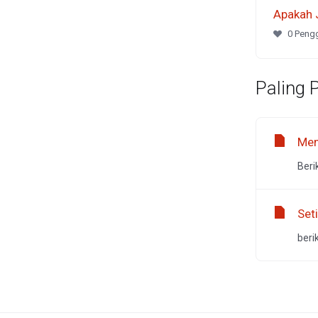
Apakah 
0 Pengg
Paling 
Mem
Beri
Set
beri