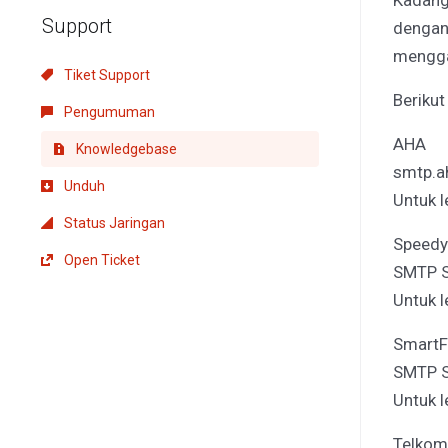
Kadang
Support
dengan 
menggan
Tiket Support
Berikut
Pengumuman
AHA
Knowledgebase
smtp.a
Unduh
Untuk l
Status Jaringan
Speedy
Open Ticket
SMTP S
Untuk l
SmartF
SMTP S
Untuk l
Telkom