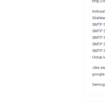
http://
Indosa
Silahka
SMTP S
SMTP S
SMTP S
SMTP S
SMTP Se
Untuk l
Jika da
google
Semoga