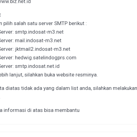
www.biz.net.id
t
n pilih salah satu server SMTP berikut :
erver: smtp.indosat-m3.net
erver: mail.indosat-m3.net
erver: jktmail2.indosat-m3.net
erver: hedwig.satelindogprs.com
rver: smtp.indosat.net.id
ebih lanjut, silahkan buka website resminya.
ta diatas tidak ada yang dalam list anda, silahkan melakuka
.
 informasi di atas bisa membantu