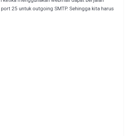
un ketika menggunakan webmail dapat berjalan
 port 25 untuk outgoing SMTP. Sehingga kita harus